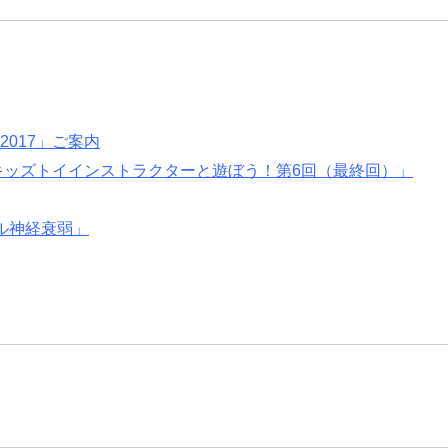
017」ご案内
キッズトイインストラクターと遊ぼう！第6回（最終回）」
ル神経衰弱」