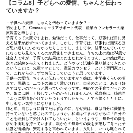
【コラム8】子どもへの愛情、ちゃんと伝わっ
ていますか？
－子供への愛情、ちゃんと伝わっていますか？－
初めまして。Cerasusキャリアサポート代表 産業カウンセラーの栗
原深雪と申します。
子育てって大変ですよね。勉強だって、仕事だって、頑張れば目に見
える結果が必ずついてきます。しかし、子育ては、頑張れば頑張るほ
ど思い通りにいかなかったりしますし、ましてや、結果なんていくつ
になったら見えてくるのか想像もつきません。うちの上の娘は24歳で
社会人ですが、子育ての結果はまだまだわかりません。この娘は私に
次々と試練を与えてくれました。どうやって試練を乗り越えてきたか
ということは、先輩ママとして、産業カウンセラーという専門家とし
て、これから少しずつお伝えしていこうと思っています。
子供への愛情、ちゃんと伝わっていますか？娘は、中学生くらいの頃
まで、母親は、二つ下の弟は可愛いけれど、自分のことは、あまり好
きではないのだろうと思っていたそうです。初めての子育てだったの
で、娘には厳しく接していたのかもしれませんが、私自身は、姉弟同
じように愛情をかけていたつもりでしたから、とても驚くとともに、
申し訳ない気持ちになりました。
姉と弟、同じように育てたはずなのに、なぜ娘は、母は自分に愛情を
持っていないと感じたのでしょうか。私達は生まれながらに「自分の
ことを理解して受け入れてもらいたい」というような、無条件の愛を
求める衝動を持っています。親からの無条件の愛を実感して育った子
供ほど情緒的に安定すると言われています。反対に、いつも叱られて