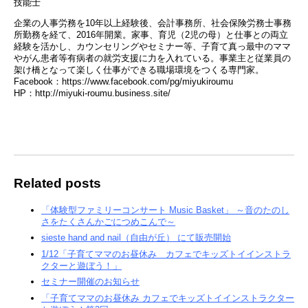
技能士
企業の人事労務を10年以上経験後、会計事務所、社会保険労務士事務
所勤務を経て、2016年開業。家事、育児（2児の母）と仕事との両立
経験を活かし、カウンセリングやセミナー等、子育て真っ最中のママ
やがん患者等有病者の就労支援に力を入れている。事業主と従業員の
架け橋となって楽しく仕事ができる職場環境をつくる専門家。
Facebook：https://www.facebook.com/pg/miyukiroumu
HP：http://miyuki-roumu.business.site/
Related posts
「体験型ファミリーコンサート Music Basket」 ～音のたのし
さをたくさんかごにつめこんで～
sieste hand and nail（自由が丘） にて販売開始
1/12「子育てママのお昼休み カフェでキッズトイインストラ
クターと遊ぼう！」
セミナー開催のお知らせ
「子育てママのお昼休み カフェでキッズトイインストラクター