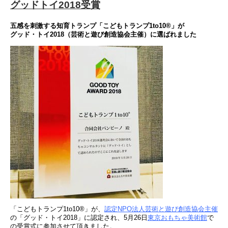
グッドトイ2018受賞
五感を刺激する知育トランプ
「こどもトランプ
1to10®
」が
グッド・トイ
2018
（芸術と遊び創造協会主催）
に選ばれました
「こどもトランプ1to10®」が、
認定NPO法人芸術と遊び創造協会主催
の「グッド・トイ2018」に認定され、5月26日
東京おもちゃ美術館
で
の受賞式に参加させて頂きました。