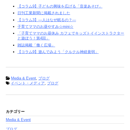
【コラム9】子どもの興味を広げる「音楽あそび」
日刊工業新聞に掲載されました
【コラム3】―人はなぜ眠るの？―
子育てママのお昼やすみ☆mini☆
「子育てママのお昼休み カフェでキッズトイインストラクター
と遊ぼう！第4回」
雑誌掲載「働く広場」
【コラム9】遊んでみよう「クルクル神経衰弱」
Media & Event
,
ブログ
イベント・メディア
,
ブログ
カテゴリー
Media & Event
ブログ