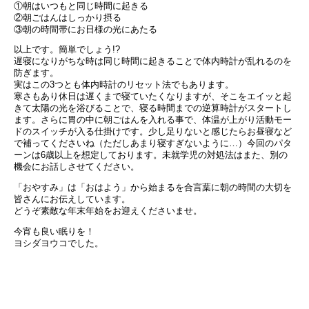
①朝はいつもと同じ時間に起きる
②朝ごはんはしっかり摂る
③朝の時間帯にお日様の光にあたる
以上です。簡単でしょう!?
遅寝になりがちな時は同じ時間に起きることで体内時計が乱れるのを
防ぎます。
実はこの3つとも体内時計のリセット法でもあります。
寒さもあり休日は遅くまで寝ていたくなりますが、そこをエイッと起
きて太陽の光を浴びることで、寝る時間までの逆算時計がスタートし
ます。さらに胃の中に朝ごはんを入れる事で、体温が上がり活動モー
ドのスイッチが入る仕掛けです。少し足りないと感じたらお昼寝など
で補ってくださいね（ただしあまり寝すぎないように…）今回のパタ
ーンは6歳以上を想定しております。未就学児の対処法はまた、別の
機会にお話しさせてください。
「おやすみ」は「おはよう」から始まるを合言葉に朝の時間の大切を
皆さんにお伝えしています。
どうぞ素敵な年末年始をお迎えくださいませ。
今宵も良い眠りを！
ヨシダヨウコでした。