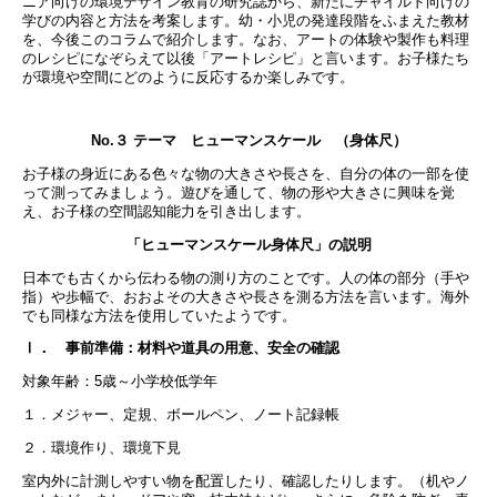
ニア向けの環境デザイン教育の研究誌から、新たにチャイルド向けの
学びの内容と方法を考案します。幼・小児の発達段階をふまえた教材
を、今後このコラムで紹介します。なお、アートの体験や製作も料理
のレシピになぞらえて以後「アートレシピ」と言います。お子様たち
が環境や空間にどのように反応するか楽しみです。
No.３ テーマ ヒューマンスケール （身体尺）
お子様の身近にある色々な物の大きさや長さを、自分の体の一部を使
って測ってみましょう。遊びを通して、物の形や大きさに興味を覚
え、お子様の空間認知能力を引き出します。
「ヒューマンスケール身体尺」の説明
日本でも古くから伝わる物の測り方のことです。人の体の部分（手や
指）や歩幅で、おおよその大きさや長さを測る方法を言います。海外
でも同様な方法を使用していたようです。
Ⅰ． 事前準備：材料や道具の用意、安全の確認
対象年齢：5歳～小学校低学年
１．メジャー、定規、ボールペン、ノート記録帳
２．環境作り、環境下見
室内外に計測しやすい物を配置したり、確認したりします。（机やノ