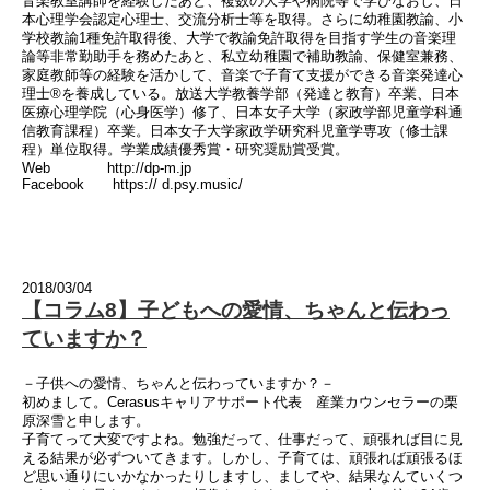
音楽教室講師を経験したあと、複数の大学や病院等で学びなおし、日
本心理学会認定心理士、交流分析士等を取得。さらに幼稚園教諭、小
学校教諭1種免許取得後、大学で教諭免許取得を目指す学生の音楽理
論等非常勤助手を務めたあと、私立幼稚園で補助教諭、保健室兼務、
家庭教師等の経験を活かして、音楽で子育て支援ができる音楽発達心
理士®を養成している。放送大学教養学部（発達と教育）卒業、日本
医療心理学院（心身医学）修了、日本女子大学（家政学部児童学科通
信教育課程）卒業。日本女子大学家政学研究科児童学専攻（修士課
程）単位取得。学業成績優秀賞・研究奨励賞受賞。
Web http://dp-m.jp
Facebook https:// d.psy.music/
2018/03/04
【コラム8】子どもへの愛情、ちゃんと伝わっ
ていますか？
－子供への愛情、ちゃんと伝わっていますか？－
初めまして。Cerasusキャリアサポート代表 産業カウンセラーの栗
原深雪と申します。
子育てって大変ですよね。勉強だって、仕事だって、頑張れば目に見
える結果が必ずついてきます。しかし、子育ては、頑張れば頑張るほ
ど思い通りにいかなかったりしますし、ましてや、結果なんていくつ