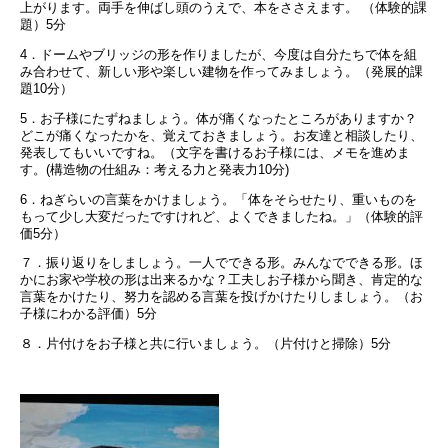
上がります。両手を伸ばし頭のうえで、本をささえます。 （体験的課
題）5分
4．ドームやブリッジの形を作りましたが、今度は自分たちで体を組
み合わせて、新しい形や楽しい建物を作ってみましょう。（発展的課
題10分）
5．お子様にたずねましょう。体が痛くなったところがありますか？
どこが痛くなったかを、覚えておきましょう。お友達と相談したり、
発表してもいいですね。（文字を書けるお子様には、メモを進めま
す。(構造物の仕組み：考える力と発表力10分)
6．ねぎらいの言葉をかけましょう。「体をそらせたり、重いものを
もって少し大変だったですけれど、よくできましたね。」（体験的評
価5分）
７．振り返りをしましょう。一人でできる形。みんなでできる形。ほ
かにお家や学校の形は出来るかな？工夫しお子様から聞き、肯定的な
言葉をかけたり、努力を認める言葉を投げかけたりしましょう。（お
子様にわかる評価）5分
８．片付けをお子様と共に行いましょう。（片付けと掃除）5分