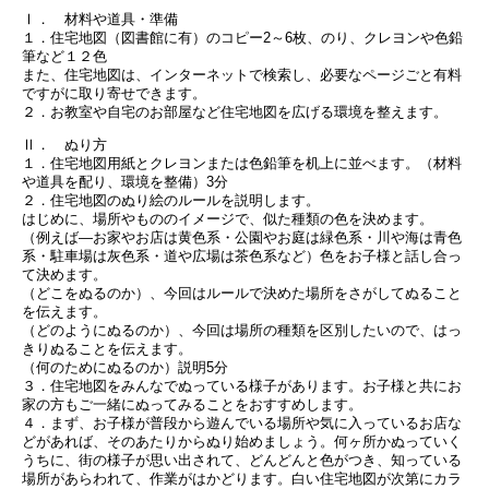
Ⅰ． 材料や道具・準備
１．住宅地図（図書館に有）のコピー2～6枚、のり、クレヨンや色鉛
筆など１２色
また、住宅地図は、インターネットで検索し、必要なページごと有料
ですがに取り寄せできます。
２．お教室や自宅のお部屋など住宅地図を広げる環境を整えます。
Ⅱ． ぬり方
１．住宅地図用紙とクレヨンまたは色鉛筆を机上に並べます。（材料
や道具を配り、環境を整備）3分
２．住宅地図のぬり絵のルールを説明します。
はじめに、場所やもののイメージで、似た種類の色を決めます。
（例えば―お家やお店は黄色系・公園やお庭は緑色系・川や海は青色
系・駐車場は灰色系・道や広場は茶色系など）色をお子様と話し合っ
て決めます。
（どこをぬるのか）、今回はルールで決めた場所をさがしてぬること
を伝えます。
（どのようにぬるのか）、今回は場所の種類を区別したいので、はっ
きりぬることを伝えます。
（何のためにぬるのか）説明5分
３．住宅地図をみんなでぬっている様子があります。お子様と共にお
家の方もご一緒にぬってみることをおすすめします。
４．まず、お子様が普段から遊んでいる場所や気に入っているお店な
どがあれば、そのあたりからぬり始めましょう。何ヶ所かぬっていく
うちに、街の様子が思い出されて、どんどんと色がつき、知っている
場所があらわれて、作業がはかどります。白い住宅地図が次第にカラ