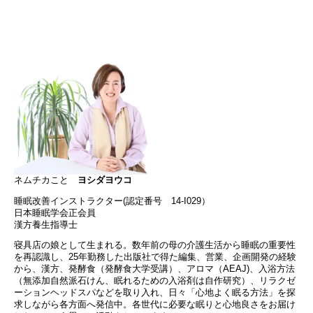
ネムチカこと
ヨシダヨウコ
睡眠改善インストラクター(認定番号 14-I029）
日本睡眠学会正会員
漢方養生指導士
寝具店の娘として生まれる。数年前の母の介護生活から睡眠の重要性
を再認識し、25年勤務した出版社で得た編集、営業、企画開発の経験
から、漢方、発酵食（発酵食大学受講）、アロマ（AEAJ)、入浴方法
（無添加自然派石けん、眠れるための入浴剤は自作研究）、リラクゼ
ーションヘッドスパなどを取り入れ、日々「心地よく眠る方法」を探
求しながら各方面へ発信中。各世代に必要な眠りと心地良さをお届け