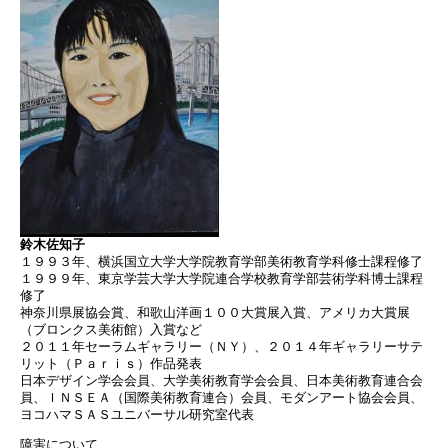
鈴木佐知子
１９９３年、横浜国立大学大学院教育学部美術教育学科修士課程修了
１９９９年、東京学芸大学大学院連合学校教育学部芸術学科博士課程
修了
神奈川県展協会賞、和歌山洋画１００大賞展入賞、アメリカ大賞展
（ブロンクス美術館）入賞など
２０１１年セーラムギャラリー（ＮＹ）、２０１４年ギャラリーサテ
リット（Ｐａｒｉｓ）作品発表
日本デザイン学会会員、大学美術教育学会会員、日本美術教育連合会
員、ＩＮＳＥＡ（国際美術教育連合）会員、モダンアート協会会員、
ヨコハマＳＡＳユニバーサル研究室代表
障害について