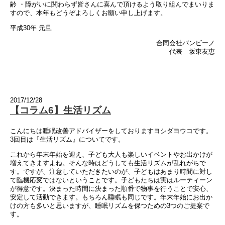
齢 ・障がいに関わらず皆さんに喜んで頂けるよう取り組んでまいりま
すので、本年もどうぞよろしくお願い申し上げます。
平成30年 元旦
合同会社バンビーノ
代表 坂東友恵
2017/12/28
【コラム6】生活リズム
こんにちは睡眠改善アドバイザーをしておりますヨシダヨウコです。
3回目は『生活リズム』についてです。
これから年末年始を迎え、子ども大人も楽しいイベントやお出かけが
増えてきますよね。そんな時はどうしても生活リズムが乱れがちで
す。ですが、注意していただきたいのが、子どもはあまり時間に対し
て臨機応変ではないということです。子どもたちは実はルーティーン
が得意です。決まった時間に決まった順番で物事を行うことで安心、
安定して活動できます。もちろん睡眠も同じです。年末年始にお出か
けの方も多いと思いますが、睡眠リズムを保つための3つのご提案で
す。