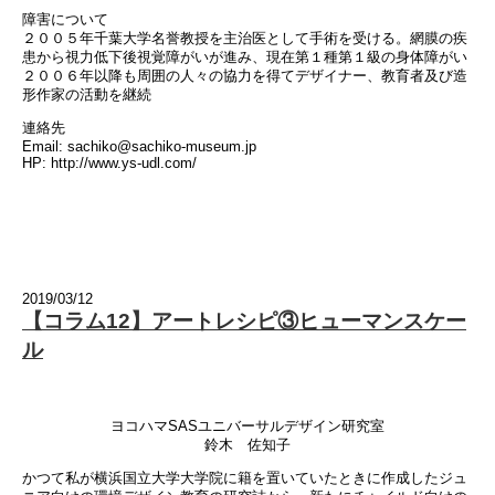
障害について
２００５年千葉大学名誉教授を主治医として手術を受ける。網膜の疾
患から視力低下後視覚障がいが進み、現在第１種第１級の身体障がい
２００６年以降も周囲の人々の協力を得てデザイナー、教育者及び造
形作家の活動を継続
連絡先
Email: sachiko@sachiko-museum.jp
HP: http://www.ys-udl.com/
2019/03/12
【コラム12】アートレシピ③ヒューマンスケー
ル
ヨコハマSASユニバーサルデザイン研究室
鈴木 佐知子
かつて私が横浜国立大学大学院に籍を置いていたときに作成したジュ