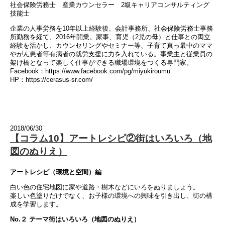
社会保険労務士 産業カウンセラー 2級キャリアコンサルティング
技能士
企業の人事労務を10年以上経験後、会計事務所、社会保険労務士事務
所勤務を経て、2016年開業。家事、育児（2児の母）と仕事との両立
経験を活かし、カウンセリングやセミナー等、子育て真っ最中のママ
やがん患者等有病者の就労支援に力を入れている。事業主と従業員の
架け橋となって楽しく仕事ができる職場環境をつくる専門家。
Facebook：https://www.facebook.com/pg/miyukiroumu
HP：https://cerasus-sr.com/
2018/06/30
【コラム10】アートレシピ②街はいろいろ（地
図のぬりえ）
アートレシピ（環境と空間）編
白い色の住宅地図に家や道路・樹木などにいろをぬりましょう。
楽しい色塗りだけでなく、お子様の環境への興味を引き出し、街の構
成を学習します。
No.２ テーマ街はいろいろ（地図のぬりえ）