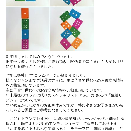
新年明けましておめでとうございます。
旧年中は多くのお客様にご愛顧頂き、関係者の皆さまにも大変お世話
になり有難うございました。
昨年は弊社HPでコラムページが始まりました。
様々なジャンルでご活躍の方々に、主に子育て世代へのお役立ち情報
をご執筆頂いています。
主に子育て世代へのお役立ち情報をご執筆頂いています。
年末最後のコラムは眠りのスペシャリスト“ネムチカ”さんの『生活リ
ズム 』についてです。
つい夜更かししがちのお正月休みですが、特に小さなお子さまがいら
っしゃるご家庭はご参考になさってください。
「こどもトランプ1to10®」 は経済産業省 のクールジャパン 商品に採
択され、昨年よりパリ のアンテナショップにて販売しております。
『かずを感じる！みんなで遊べる！』をテーマに、国籍（言語）・年