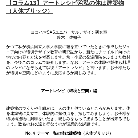
【コラム13】アートレシピ④私の体は建築物
（人体ブリッジ）
ヨコハマSASユニバーサルデザイン研究室
鈴木 佐知子
かつて私が横浜国立大学大学院に籍を置いていたときに作成したジュ
ニア向けの環境デザイン教育の研究誌から、新たにチャイルド向けの
学びの内容と方法を考案します。幼・小児の発達段階をふまえた教材
を、今後このコラムで紹介します。なお、アートの体験や製作も料理
のレシピになぞらえて以後「アートレシピ」と言います。お子様たち
が環境や空間にどのように反応するか楽しみです。
アートレシピ（環境と空間）編
建築物のつくりや仕組みは、人の体と似ているところがあります。体
を建築物に見立て、体験的に類似点を、探してみましょう。お子様が
環境構造物に興味をいだき、親しみをもって接することが出来るでし
ょう。数名のお友達と行なうのが理想的な課題です。
No.４ テーマ 私の体は建築物（人体ブリッジ）