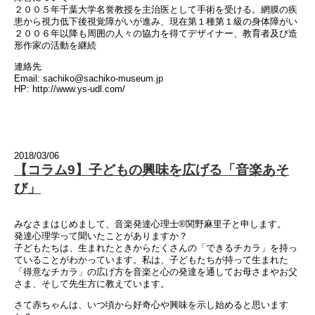
２００５年千葉大学名誉教授を主治医として手術を受ける。網膜の疾
患から視力低下後視覚障がいが進み、現在第１種第１級の身体障がい
２００６年以降も周囲の人々の協力を得てデザイナー、教育者及び造
形作家の活動を継続
連絡先
Email: sachiko@sachiko-museum.jp
HP: http://www.ys-udl.com/
2018/03/06
【コラム9】子どもの興味を広げる「音楽あそ
び」
みなさまはじめまして、音楽発達心理士®関野麻里子と申します。
発達心理学って聞いたことがありますか？
子どもたちは、生まれたときからたくさんの「できるチカラ」を持っ
ていることがわかっています。私は、子どもたちが持って生まれた
「得意なチカラ」の広げ方を音楽と心の発達を通してお母さまやお父
さま、そして先生方に教えています。
さて赤ちゃんは、いつ頃から好奇心や興味を示し始めると思います