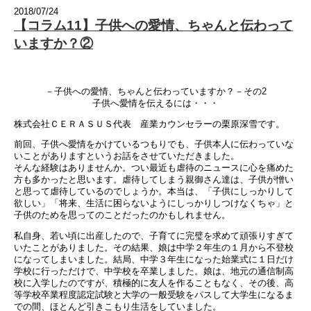
2018/07/24
【コラム11】子供への愛情、ちゃんと伝わって
いますか？②
－子供への愛情、ちゃんと伝わっていますか？－その2
子供へ愛情を伝えるには・・・
株式会社ＣＥＲＡＳＵＳ代表 産業カウンセラーの栗原深雪です。
前回、子供へ愛情をかけているつもりでも、子供本人に伝わっていな
いことがありますというお話をさせていただきました。
そんな経験はありませんか。つい最近も虐待のニュースに心を痛めた
方も多かったと思います。虐待してしまう親御さん達は、子供が憎い
と思って虐待しているのでしょうか。本当は、「子供にしっかりして
欲しい」「将来、生活に困らないようにしっかりしつけなくちゃ」と
子供のためを思ってのことだったのかもしれません。
私自身、若い頃に出産したので、子育てに完璧を求めて頑張りすぎて
いたことがありました。その結果、娘は中学２年生の１月から不登校
になってしまいました。結局、中学３年生になった始業式に１日だけ
学校に行っただけで、中学校を卒業しました。娘は、地元の通信制高
校に入学したのですが、積極的に友人を作ることもなく、その後、高
等学校卒業程度認定試験と大学の一般受験をパスして大学生になるま
での間、ほとんど引きこもり生活をしていました。