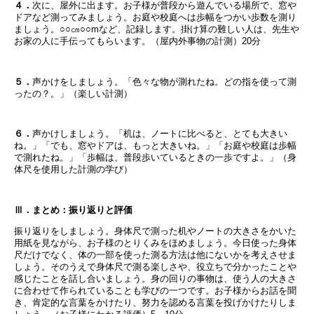
４．
次に、屋外に出ます。お子様が普段から遊んでいる場所で、窓や
ドアなど測ってみましょう。お庭や校庭へは歩幅をつかい歩数を測り
ましょう。○○㎝○○mなど、記録します。掛け算の難しい人は、先生や
お家の人に手伝ってもらいます。（屋内外事物の計測）20分
５．
声かけをしましょう。「色々な物が測れたね。どの指を使って測
ったの？。」（楽しい計測）
６．
声かけしましょう。「机は、ノートに比べると、とても大きい
ね。」「でも、窓やドアは、もっと大きいね。」「お庭や校庭は歩幅
で測れたね。」「歩幅は、普段歩いているときの一歩ですよ。」（身
体尺を使用した計測の学び）
Ⅲ．まとめ：振り返りと評価
振り返りをしましょう。身体尺で測った机やノートの大きさをかいた
用紙を見ながら、お子様のとりくみをほめましょう。今日使った身体
尺だけでなく、体の一部を使った測る方法は他にないかを考えさせま
しょう。そのうえで身体尺で測る楽しさや、役立ちで分かったことや
感じたことを話し合いましょう。身の回りの事物は、使う人の大きさ
に合わせて作られていることも学びの一つです。お子様からお話を聞
き、肯定的な言葉をかけたり、努力を認める言葉を投げかけたりしま