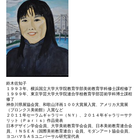
鈴木佐知子
１９９３年、横浜国立大学大学院教育学部美術教育学科修士課程修了
１９９９年、東京学芸大学大学院連合学校教育学部芸術学科博士課程
修了
神奈川県展協会賞、和歌山洋画１００大賞展入賞、アメリカ大賞展
（ブロンクス美術館）入賞など
２０１１年セーラムギャラリー（ＮＹ）、２０１４年ギャラリーサテ
リット（Ｐａｒｉｓ）作品発表
日本デザイン学会会員、大学美術教育学会会員、日本美術教育連合会
員、ＩＮＳＥＡ（国際美術教育連合）会員、モダンアート協会会員、
ヨコハマＳＡＳユニバーサル研究室代表