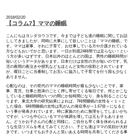
2018/02/20
【コラム7】ママの睡眠
こんにちはヨシダヨウコです。今までは子ども達の睡眠に関してお話
ししてきましたが、同時に大事にして欲しいことは「ママの睡眠」で
す。ママは家事、それに子育て、お仕事している方や介護されている
方などもおいでかと思います。一日が到底24時間では足らない！とい
う方が多いはずです。日本以外のほとんどの国は、男性の睡眠時間が
短いというデータがあります。日本だけは女性の方が短いのです。乳
児の夜間の夜泣きや授乳などもほとんど女性の役割とされています
が、曜日ごとに当番制してお互いに協力して子育てを行う国も少なく
ありません。
心配なのは、その世代のママの睡眠時間が最も少ないことです。家
事、育児。仕事と怒涛のごとく押し寄せてくる毎日です。何とかこな
していると睡眠時間がいつの間にか短時間になり、身を削ることにな
ります。東北大学の研究結果によれば、7時間睡眠の女性を＜１＞と
した場合、6時間睡眠の女性は乳がんの発症率が＜1.67倍＞になると
いう事が発表されています。時に家族のために無理をしてしまいがち
ですが、いつも中心にいるママが体調を壊しては元も子もありませ
ん。どうかお子さんの心配と同様に。ご自分も早く体を休められるよ
うな生活リズムを考えてみてください。子ども達はママの笑顔が大好
きです。いつまでもお子さんと笑いあえる時間を共有してくださる事