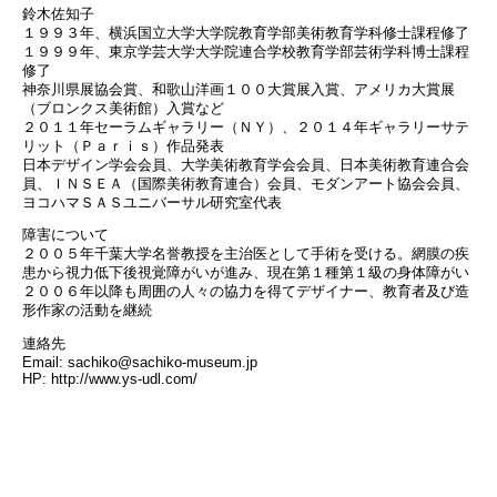
鈴木佐知子
１９９３年、横浜国立大学大学院教育学部美術教育学科修士課程修了
１９９９年、東京学芸大学大学院連合学校教育学部芸術学科博士課程
修了
神奈川県展協会賞、和歌山洋画１００大賞展入賞、アメリカ大賞展
（ブロンクス美術館）入賞など
２０１１年セーラムギャラリー（ＮＹ）、２０１４年ギャラリーサテ
リット（Ｐａｒｉｓ）作品発表
日本デザイン学会会員、大学美術教育学会会員、日本美術教育連合会
員、ＩＮＳＥＡ（国際美術教育連合）会員、モダンアート協会会員、
ヨコハマＳＡＳユニバーサル研究室代表
障害について
２００５年千葉大学名誉教授を主治医として手術を受ける。網膜の疾
患から視力低下後視覚障がいが進み、現在第１種第１級の身体障がい
２００６年以降も周囲の人々の協力を得てデザイナー、教育者及び造
形作家の活動を継続
連絡先
Email: sachiko@sachiko-museum.jp
HP: http://www.ys-udl.com/