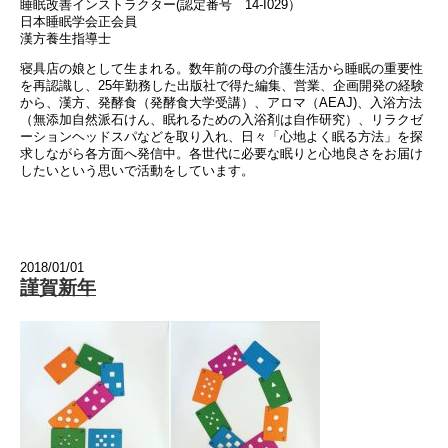
睡眠改善インストラクター(認定番号 14-I029）
日本睡眠学会正会員
漢方養生指導士
寝具店の娘として生まれる。数年前の母の介護生活から睡眠の重要性
を再認識し、25年勤務した出版社で得た編集、営業、企画開発の経験
から、漢方、発酵食（発酵食大学受講）、アロマ（AEAJ)、入浴方法
（無添加自然派石けん、眠れるための入浴剤は自作研究）、リラクゼ
ーションヘッドスパなどを取り入れ、日々「心地よく眠る方法」を探
求しながら各方面へ発信中。各世代に必要な眠りと心地良さをお届け
したいという思いで活動をしています。
2018/01/01
謹賀新年