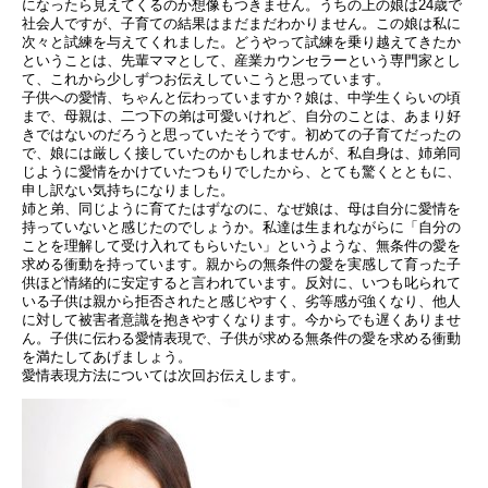
になったら見えてくるのか想像もつきません。うちの上の娘は24歳で
社会人ですが、子育ての結果はまだまだわかりません。この娘は私に
次々と試練を与えてくれました。どうやって試練を乗り越えてきたか
ということは、先輩ママとして、産業カウンセラーという専門家とし
て、これから少しずつお伝えしていこうと思っています。
子供への愛情、ちゃんと伝わっていますか？娘は、中学生くらいの頃
まで、母親は、二つ下の弟は可愛いけれど、自分のことは、あまり好
きではないのだろうと思っていたそうです。初めての子育てだったの
で、娘には厳しく接していたのかもしれませんが、私自身は、姉弟同
じように愛情をかけていたつもりでしたから、とても驚くとともに、
申し訳ない気持ちになりました。
姉と弟、同じように育てたはずなのに、なぜ娘は、母は自分に愛情を
持っていないと感じたのでしょうか。私達は生まれながらに「自分の
ことを理解して受け入れてもらいたい」というような、無条件の愛を
求める衝動を持っています。親からの無条件の愛を実感して育った子
供ほど情緒的に安定すると言われています。反対に、いつも叱られて
いる子供は親から拒否されたと感じやすく、劣等感が強くなり、他人
に対して被害者意識を抱きやすくなります。今からでも遅くありませ
ん。子供に伝わる愛情表現で、子供が求める無条件の愛を求める衝動
を満たしてあげましょう。
愛情表現方法については次回お伝えします。