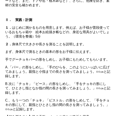
ートなど、また、ドアや窓・植木鉢など）、さらに、危険を防ぎ、素
材の安全も確かめます。
Ⅱ． 実践：計測
１．
はじめに測かるものを用意します。例えば、お子様が普段使って
いるおもちゃ箱や 絵本お絵描き帳などの、身近な用具がよいでしょ
う。（環境を整備）5分
２．
身体尺で大きさや長さを測ることを説明します。
まず、身体尺で測るときの基本の形をお子様に伝えます。
手でグーチョキパーの形をしめし、お子様にもためしてもらいます。
A.「パー」の形をしめし。「手のひらを、このようにいっぱいに広げ
てみましょう。親指と小指までの長さを測ってみましょう。○○㎝と記
録します。
B.次に「チョキ」「ピース」の形をしめし、「手をチョキの形にし
て、ひとさし指となか指の間の長さを測ってみましょう。」○○㎝と記
録します。
C.、もう一つの「チョキ」「ピストル」の形をしめして、「手をチョ
キの形にして、親指とひとさし指の間の長さを測ってみましょう。」
○○㎝と記録します。