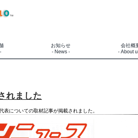
舗
お知らせ
会社概
-
- News -
- About u
されました
と代表についての取材記事が掲載されました。