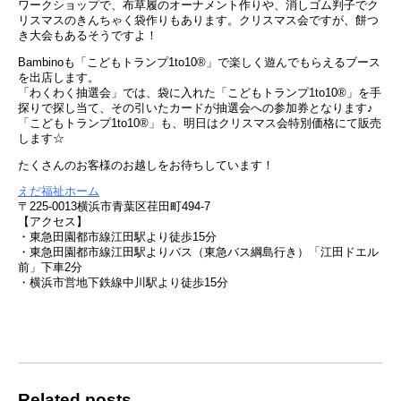
ワークショップで、布草履のオーナメント作りや、消しゴム判子でク
リスマスのきんちゃく袋作りもあります。クリスマス会ですが、餅つ
き大会もあるそうですよ！
Bambinoも「こどもトランプ1to10®」で楽しく遊んでもらえるブース
を出店します。
「わくわく抽選会」では、袋に入れた「こどもトランプ1to10®」を手
探りで探し当て、その引いたカードが抽選会への参加券となります♪
「こどもトランプ1to10®」も、明日はクリスマス会特別価格にて販売
します☆
たくさんのお客様のお越しをお待ちしています！
えだ福祉ホーム
〒225-0013横浜市青葉区荏田町494-7
【アクセス】
・東急田園都市線江田駅より徒歩15分
・東急田園都市線江田駅よりバス（東急バス綱島行き）「江田ドエル
前」下車2分
・横浜市営地下鉄線中川駅より徒歩15分
Related posts