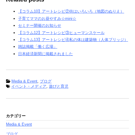
【コラム10】アートレシピ②街はいろいろ（地図のぬりえ）
子育てママのお昼やすみ☆mini☆
セミナー開催のお知らせ
【コラム12】アートレシピ③ヒューマンスケール
【コラム13】アートレシピ④私の体は建築物（人体ブリッジ）
雑誌掲載「働く広場」
日本経済新聞に掲載されました
Media & Event
,
ブログ
イベント・メディア
,
遊びと育児
カテゴリー
Media & Event
ブログ